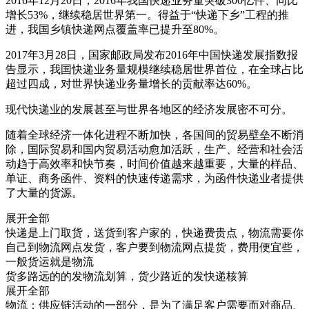
2016年12月20日，2016年我国快递业务量突破300亿件、同比
增长53%，继续稳居世界第一。得益于“快递下乡”工程的推
进，我国乡镇快递网点覆盖率已提升至80%。
2017年3月28日，国家邮政局发布2016年中国快递发展指数报
告显示，我国快递业务量规模继续稳居世界首位，在全球占比
超过四成，对世界快递业务量增长的贡献率达60%。
现代快递业的发展甚至与世界各地区的经济发展密不可分。
随着全球经济一体化进程不断加快，各国间的贸易壁垒不断消
除，国际贸易和国内贸易活动愈加活跃，生产、经营和社会活
动趋于高效率和快节奏，时间价值越来越重要，大量的样品、
单证、商务函件、资料的快速传递需求，为函件快递业者提供
了大量的货源。
展开全部
快递是上门取货，送货到客户家的，快递费贵点，物流需要你
自己到物流网点发货，客户要到物流网点提货，费用便宜些，
一般货运就是物流
货多路远的的发物流划算，货少路近的发快递核算
展开全部
物流：供应链活动的一部分，是为了满足客户需要而对商品、