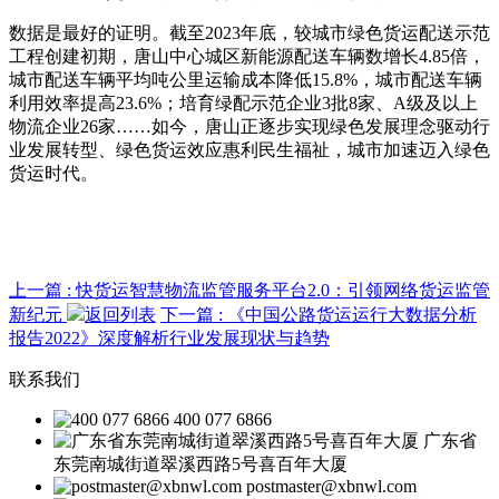
数据是最好的证明。截至2023年底，较城市绿色货运配送示范
工程创建初期，唐山中心城区新能源配送车辆数增长4.85倍，
城市配送车辆平均吨公里运输成本降低15.8%，城市配送车辆
利用效率提高23.6%；培育绿配示范企业3批8家、A级及以上
物流企业26家……如今，唐山正逐步实现绿色发展理念驱动行
业发展转型、绿色货运效应惠利民生福祉，城市加速迈入绿色
货运时代。
上一篇
: 快货运智慧物流监管服务平台2.0：引领网络货运监管
新纪元
返回列表
下一篇
: 《中国公路货运运行大数据分析
报告2022》深度解析行业发展现状与趋势
联系我们
400 077 6866
广东省
东莞南城街道翠溪西路5号喜百年大厦
postmaster@xbnwl.com