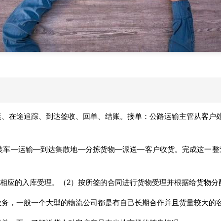
运、在途追踪、到达签收、回单、结账。接单：公路运输主管从客户
装车—运输—到达集散地—分拣货物—派送—客户收货。完成这一整
做相应的入库受理。（2）按所签的合同进行货物受理并根据给货物
业务，一般一个大型的物流公司都是有自己长期合作并且货量较大的